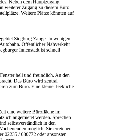
udes. Neben dem Hauptzugang
ein weiterer Zugang zu diesem Büro.
lplätze. Weitere Plätze könnten auf
egebiet Siegburg Zange. In wenigen
 Autobahn. Öffentlicher Nahverkehr
gburger Innenstadt ist schnell
enster hell und freundlich. An den
bracht. Das Büro wird zentral
hören zum Büro. Eine kleine Teeküche
Zeit eine weitere Bürofläche im
ätzlich angemietet werden. Sprechen
ind selbstverständlich in den
Wochenenden möglich. Sie erreichen
ter 02235 / 680772 oder ansonsten
a Larssen