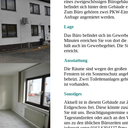
eines zweigeschössigen Bürogebä
befindet sich hinter dem Gebäude 
Zum Büro gehören zwei PKW-Einstel
Anfrage angemietet werden.
Lage
Das Büro befindet sich im Gewerb
Minuten erreichen Sie von dort die
hält auch im Gewerbegebiet. Die Sie
erreicht.
Ausstattung
Die Räume sind wegen der großen F
Fenstern ist ein Sonnenschutz ange
beheizt. Zwei Toilettenanlagen ge
ist vorhanden.
Sonstiges
Aktuell ist in diesem Gebäude zur 
Erdgeschoss frei. Diese könnte zus
Sie mit uns. Besichtigungstermine s
Tagesrandzeiten oder auch an den 
uns zu den üblichen Bürozeiten un
jederzeit unter 0163 6304327 Petr