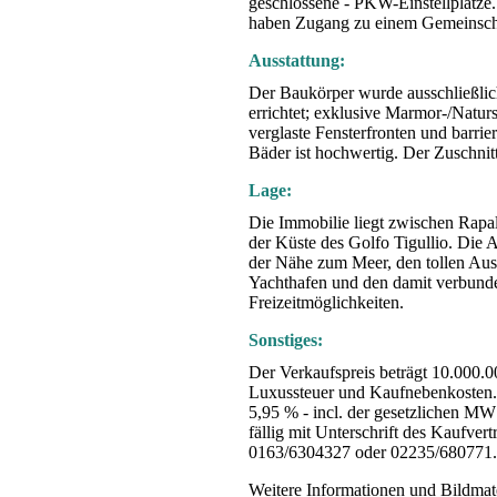
geschlossene - PKW-Einstellplätze
haben Zugang zu einem Gemeinsch
Ausstattung:
Der Baukörper wurde ausschließlic
errichtet; exklusive Marmor-/Naturs
verglaste Fensterfronten und barrie
Bäder ist hochwertig. Der Zuschnitt
Lage:
Die Immobilie liegt zwischen Rapal
der Küste des Golfo Tigullio. Die A
der Nähe zum Meer, den tollen Au
Yachthafen und den damit verbunde
Freizeitmöglichkeiten.
Sonstiges:
Der Verkaufspreis beträgt 10.000.00
Luxussteuer und Kaufnebenkosten. 
5,95 % - incl. der gesetzlichen MW
fällig mit Unterschrift des Kaufvert
0163/6304327 oder 02235/680771.
Weitere Informationen und Bildmat