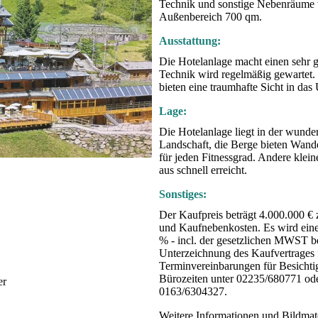
Technik und sonstige Nebenräume 
Außenbereich 700 qm.
Ausstattung:
Die Hotelanlage macht einen sehr g
Technik wird regelmäßig gewartet.
bieten eine traumhafte Sicht in das
Lage:
Die Hotelanlage liegt in der wund
Landschaft, die Berge bieten Wan
für jeden Fitnessgrad. Andere klein
aus schnell erreicht.
Sonstiges:
Der Kaufpreis beträgt 4.000.000 € 
und Kaufnebenkosten. Es wird eine
% - incl. der gesetzlichen MWST be
Unterzeichnung des Kaufvertrages fä
Terminvereinbarungen für Besichti
Bürozeiten unter 02235/680771 oder
er
0163/6304327.
Weitere Informationen und Bildmat