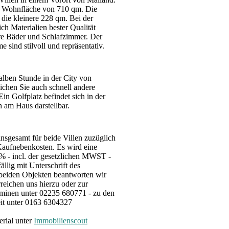
e Wohnfläche von 710 qm. Die
 die kleinere 228 qm. Bei der
h Materialien bester Qualität
re Bäder und Schlafzimmer. Der
sind stilvoll und repräsentativ.
alben Stunde in der City von
ichen Sie auch schnell andere
Ein Golfplatz befindet sich in der
h am Haus darstellbar.
insgesamt für beide Villen zuzüglich
 Kaufnebenkosten. Es wird eine
% - incl. der gesetzlichen MWST -
ällig mit Unterschrift des
 beiden Objekten beantworten wir
rreichen uns hierzu oder zur
minen unter 02235 680771 - zu den
eit unter 0163 6304327
erial unter
Immobilienscout