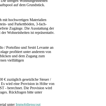
. Die übrigen Wohnungeinheiten
aftspool auf dem Grundstück.
h mit hochwertigen Materialien
tein- und Parkettböden, 3-fach-
refreie Zugänge. Die Ausstattung der
 der Wohneinheiten ist repräsentativ.
lo / Portofino und Sestri Levante an
nlage profitiert unter anderem von
sblicken und dem Zugang zum
nen vielfältigen
0 € zuzüglich gesetzliche Steuer /
Es wird eine Provision in Höhe von
ST - berechnet. Die Provision wird
rages. Rückfragen bitte unter
erial unter
Immobilienscout