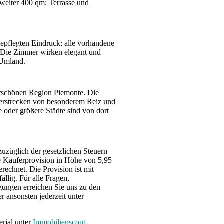
weiter 400 qm; Terrasse und
epflegten Eindruck; alle vorhandene
 Die Zimmer wirken elegant und
 Umland.
erschönen Region Piemonte. Die
derstrecken von besonderem Reiz und
e oder größere Städte sind von dort
zuzüglich der gesetzlichen Steuern
 Käuferprovision in Höhe von 5,95
rechnet. Die Provision ist mit
llig. Für alle Fragen,
gungen erreichen Sie uns zu den
 ansonsten jederzeit unter
erial unter
Immobilienscout