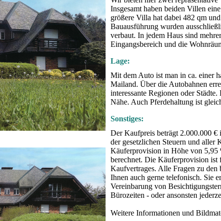
Insgesamt haben beiden Villen ein
größere Villa hat dabei 482 qm und
Bauausführung wurden ausschließlic
verbaut. In jedem Haus sind mehre
Eingangsbereich und die Wohnräume 
Lage:
Mit dem Auto ist man in ca. einer h
Mailand. Über die Autobahnen erre
interessante Regionen oder Städte. 
Nähe. Auch Pferdehaltung ist gleic
Sonstiges:
Der Kaufpreis beträgt 2.000.000 € 
der gesetzlichen Steuern und aller
Käuferprovision in Höhe von 5,95 
berechnet. Die Käuferprovision ist f
Kaufvertrages. Alle Fragen zu den
Ihnen auch gerne telefonisch. Sie e
Vereinbarung von Besichtigungster
Bürozeiten - oder ansonsten jederz
Weitere Informationen und Bildmat